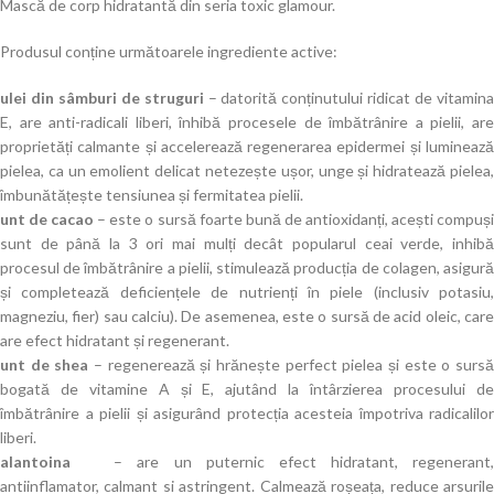
Mască de corp hidratantă din seria toxic glamour.
Produsul conține următoarele ingrediente active:
ulei din sâmburi de struguri
– datorită conținutului ridicat de vitamin
E, are anti-radicali liberi, înhibă procesele de îmbătrânire a pielii, are
proprietăți calmante și accelerează regenerarea epidermei și luminează
pielea, ca un emolient delicat netezește ușor, unge și hidratează pielea,
îmbunătățește tensiunea și fermitatea pielii.
unt de cacao
– este o sursă foarte bună de antioxidanți, acești compuș
sunt de până la 3 ori mai mulți decât popularul ceai verde, inhibă
procesul de îmbătrânire a pielii, stimulează producția de colagen, asigură
și completează deficiențele de nutrienți în piele (inclusiv potasiu,
magneziu, fier) ​​sau calciu). De asemenea, este o sursă de acid oleic, care
are efect hidratant și regenerant.
unt de shea
– regenerează și hrănește perfect pielea și este o surs
bogată de vitamine A și E, ajutând la întârzierea procesului de
îmbătrânire a pielii și asigurând protecția acesteia împotriva radicalilor
liberi.
alantoina
– are un puternic efect hidratant, regenerant,
antiinflamator, calmant si astringent. Calmează roșeața, reduce arsurile