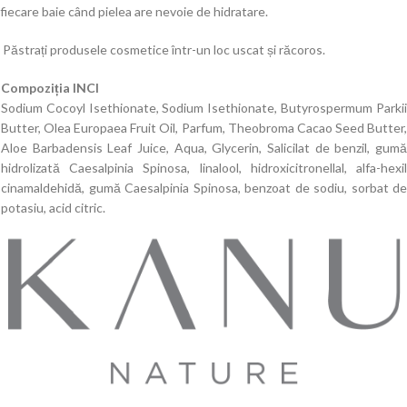
fiecare baie când pielea are nevoie de hidratare.
Păstrați produsele cosmetice într-un loc uscat și răcoros.
Compoziția INCI
Sodium Cocoyl Isethionate, Sodium Isethionate, Butyrospermum Parkii
Butter, Olea Europaea Fruit Oil, Parfum, Theobroma Cacao Seed Butter,
Aloe Barbadensis Leaf Juice, Aqua, Glycerin, Salicilat de benzil, gumă
hidrolizată Caesalpinia Spinosa, linalool, hidroxicitronellal, alfa-hexil
cinamaldehidă, gumă Caesalpinia Spinosa, benzoat de sodiu, sorbat de
potasiu, acid citric.