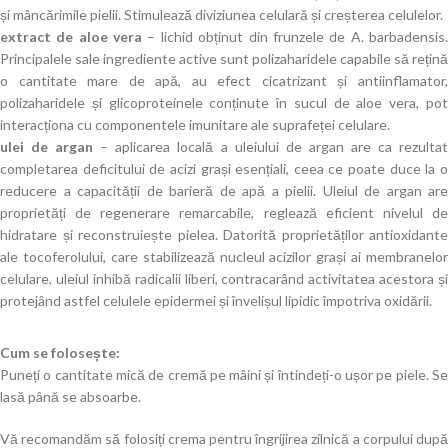
și mâncărimile pielii. Stimulează diviziunea celulară și creșterea celulelor.
extract de aloe vera
– lichid obținut din frunzele de A. barbadensis
Principalele sale ingrediente active sunt polizaharidele capabile să rețină
o cantitate mare de apă, au efect cicatrizant și antiinflamator,
polizaharidele și glicoproteinele conținute în sucul de aloe vera, pot
interacționa cu componentele imunitare ale suprafeței celulare.
ulei de argan
– aplicarea locală a uleiului de argan are ca rezulta
completarea deficitului de acizi grași esențiali, ceea ce poate duce la o
reducere a capacității de barieră de apă a pielii. Uleiul de argan are
proprietăți de regenerare remarcabile, reglează eficient nivelul de
hidratare și reconstruiește pielea. Datorită proprietăților antioxidante
ale tocoferolului, care stabilizează nucleul acizilor grași ai membranelor
celulare, uleiul inhibă radicalii liberi, contracarând activitatea acestora și
protejând astfel celulele epidermei și învelișul lipidic împotriva oxidării.
Cum se folosește:
Puneți o cantitate mică de cremă pe mâini și întindeți-o ușor pe piele. Se
lasă până se absoarbe.
Vă recomandăm să folosiți crema pentru îngrijirea zilnică a corpului după