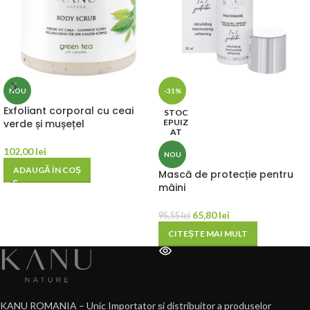
NOU
-31%
Exfoliant corporal cu ceai
STOC
verde și mușețel
EPUIZ
AT
102,00
lei
NOU
ADAUGĂ ÎN COȘ
Mască de protecție pentru
mâini
65,80
lei
95,55
lei
CITEȘTE MAI MULT
KANU ROMANIA – Unic Importator și distribuitor a produselor