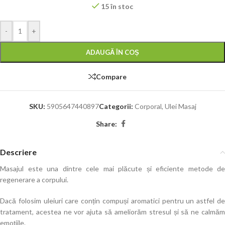
15 în stoc
-
+
ADAUGĂ ÎN COȘ
Compare
SKU:
5905647440897
Categorii:
Corporal
,
Ulei Masaj
Share:
Descriere
Masajul este una dintre cele mai plăcute și eficiente metode de
regenerare a corpului.
Dacă folosim uleiuri care conțin compuși aromatici pentru un astfel de
tratament, acestea ne vor ajuta să ameliorăm stresul și să ne calmăm
emoțiile.