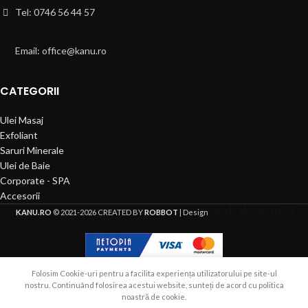
Tel: 0746 56 44 57
Email: office@kanu.ro
CATEGORII
Ulei Masaj
Exfoliant
Saruri Minerale
Ulei de Baie
Corporate - SPA
Accesorii
KANU.RO
© 2021-2026 CREATED BY
ROBBOT
| Design
Folosim Cookie-uri pentru a facilita experiența utilizatorului pe site-ul
nostru. Continuând folosirea acestui website, sunteți de acord cu politica
noastră de cookie.