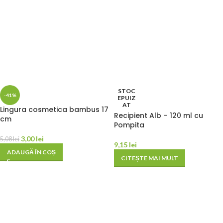
STOC
-41%
EPUIZ
AT
Lingura cosmetica bambus 17
Recipient Alb – 120 ml cu
cm
Pompita
3,00
lei
5,08
lei
9,15
lei
ADAUGĂ ÎN COȘ
CITEȘTE MAI MULT