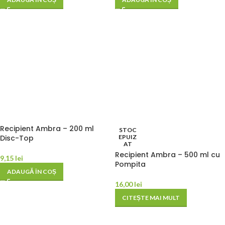
Recipient Ambra – 200 ml
STOC
Disc-Top
EPUIZ
AT
Recipient Ambra – 500 ml cu
9,15
lei
Pompita
ADAUGĂ ÎN COȘ
16,00
lei
CITEȘTE MAI MULT