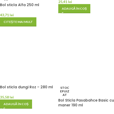
25,41
lei
Bol sticla Alfa 250 ml
ADAUGĂ ÎN COȘ
43,71
lei
CITEȘTE MAI MULT
Bol sticla dungi Roz – 280 ml
STOC
EPUIZ
AT
35,58
lei
Bol Sticla Pasabahce Basic cu
ADAUGĂ ÎN COȘ
maner 190 ml