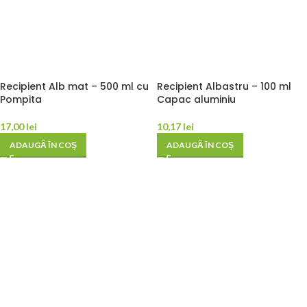
Recipient Alb mat – 500 ml cu
Recipient Albastru – 100 ml
Pompita
Capac aluminiu
17,00
lei
10,17
lei
ADAUGĂ ÎN COȘ
ADAUGĂ ÎN COȘ