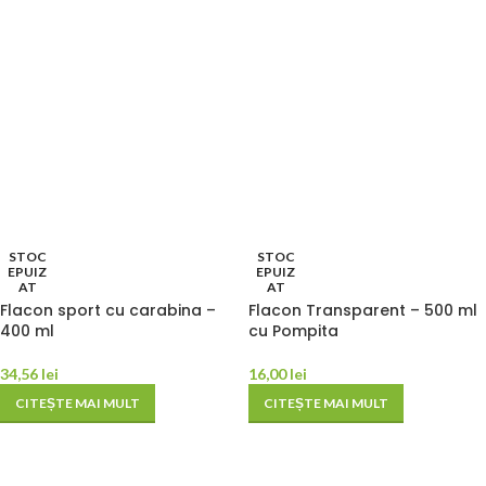
STOC
STOC
EPUIZ
EPUIZ
AT
AT
Flacon sport cu carabina –
Flacon Transparent – 500 ml
400 ml
cu Pompita
34,56
lei
16,00
lei
CITEȘTE MAI MULT
CITEȘTE MAI MULT