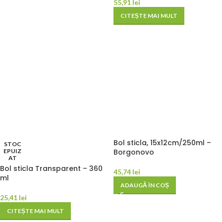
55,91
lei
CITEȘTE MAI MULT
Bol sticla, 15x12cm/250ml –
STOC
EPUIZ
Borgonovo
AT
Bol sticla Transparent – 360
45,74
lei
ml
ADAUGĂ ÎN COȘ
25,41
lei
CITEȘTE MAI MULT