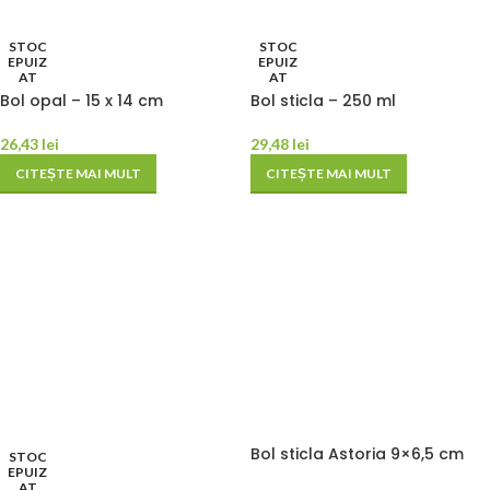
STOC
STOC
EPUIZ
EPUIZ
AT
AT
Bol opal – 15 x 14 cm
Bol sticla – 250 ml
26,43
lei
29,48
lei
CITEȘTE MAI MULT
CITEȘTE MAI MULT
Bol sticla Astoria 9×6,5 cm
STOC
EPUIZ
AT