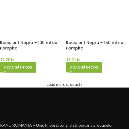
Recipient Negru – 100 ml cu
Recipient Negru – 150 ml cu
Pompita
Pompita
12,20
lei
13,21
lei
ADAUGĂ ÎN COȘ
ADAUGĂ ÎN COȘ
Load more products
KANU ROMANIA – Unic Importator și distribuitor a produselor