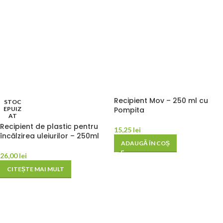
Recipient Mov – 250 ml cu
STOC
EPUIZ
Pompita
AT
Recipient de plastic pentru
15,25
lei
încălzirea uleiurilor – 250ml
ADAUGĂ ÎN COȘ
26,00
lei
CITEȘTE MAI MULT