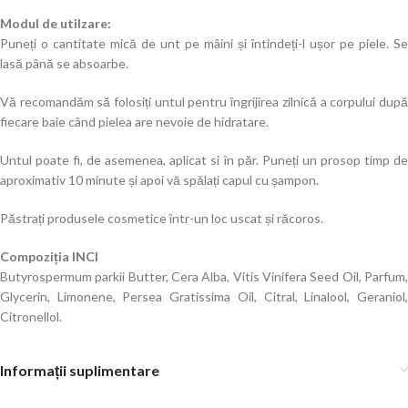
Modul de utilzare:
Puneți o cantitate mică de unt pe mâini și întindeți-l ușor pe piele. Se
lasă până se absoarbe.
Vă recomandăm să folosiți untul pentru îngrijirea zilnică a corpului după
fiecare baie când pielea are nevoie de hidratare.
Untul poate fi, de asemenea, aplicat si în păr. Puneți un prosop timp de
aproximativ 10 minute și apoi vă spălați capul cu șampon.
Păstrați produsele cosmetice într-un loc uscat și răcoros.
Compoziția INCI
Butyrospermum parkii Butter, Cera Alba, Vitis Vinifera Seed Oil, Parfum,
Glycerin, Limonene, Persea Gratissima Oil, Citral, Linalool, Geraniol,
Citronellol.
Informații suplimentare