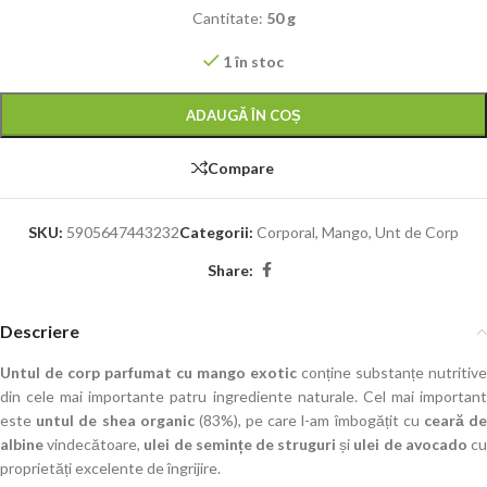
Cantitate:
50 g
1 în stoc
ADAUGĂ ÎN COȘ
Compare
SKU:
5905647443232
Categorii:
Corporal
,
Mango
,
Unt de Corp
Share:
Descriere
Untul de corp parfumat cu mango exotic
conține substanțe nutritive
din cele mai importante patru ingrediente naturale. Cel mai important
este
untul de shea organic
(83%), pe care l-am îmbogățit cu
ceară d
albine
vindecătoare,
ulei de semințe de struguri
și
ulei de avocado
c
proprietăți excelente de îngrijire.