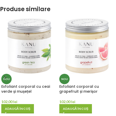
Produse similare
NOU
NOU
Exfoliant corporal cu ceai
Exfoliant corporal cu
verde și mușețel
grapefruit și merișor
102,00
lei
102,00
lei
ADAUGĂ ÎN COȘ
ADAUGĂ ÎN COȘ