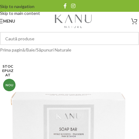
Skip to navigation
Skip to main content
MENU
Prima pagină
/
Baie
/
Săpunuri Naturale
STOC
EPUIZ
AT
NOU