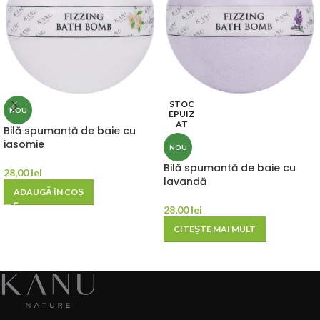
STOC
NOU
EPUIZ
AT
Bilă spumantă de baie cu
iasomie
NOU
Bilă spumantă de baie cu
28,00
lei
lavandă
ADAUGĂ ÎN COȘ
28,00
lei
CITEȘTE MAI MULT