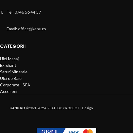
Tel: 0746 56 44 57
Email: office@kanu.ro
CATEGORII
Ulei Masaj
Exfoliant
Saruri Minerale
Ulei de Baie
Corporate - SPA
Accesorii
KANU.RO
© 2021-2026 CREATED BY
ROBBOT
| Design
Folosim Cookie-uri pentru a facilita experiența utilizatorului pe site-ul
nostru. Continuând folosirea acestui website, sunteți de acord cu politica