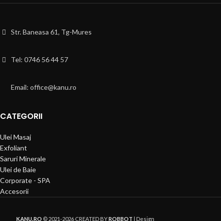
Str. Baneasa 61, Tg-Mures
Tel: 0746 56 44 57
Email: office@kanu.ro
CATEGORII
Ulei Masaj
Exfoliant
Saruri Minerale
Ulei de Baie
Corporate - SPA
Accesorii
KANU.RO
© 2021-2026 CREATED BY
ROBBOT
| Design