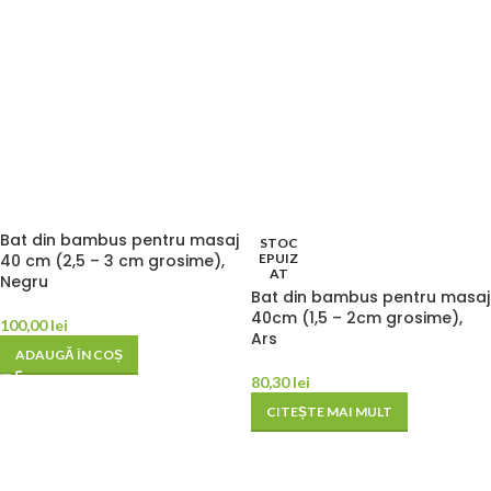
Bat din bambus pentru masaj
STOC
40 cm (2,5 – 3 cm grosime),
EPUIZ
AT
Negru
Bat din bambus pentru masaj
40cm (1,5 – 2cm grosime),
100,00
lei
Ars
ADAUGĂ ÎN COȘ
80,30
lei
CITEȘTE MAI MULT