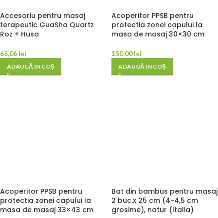
Accesoriu pentru masaj
Acoperitor PPSB pentru
terapeutic GuaSha Quartz
protectia zonei capului la
Roz + Husa
masa de masaj 30×30 cm
65,06
lei
150,00
lei
ADAUGĂ ÎN COȘ
ADAUGĂ ÎN COȘ
Acoperitor PPSB pentru
Bat din bambus pentru masaj
protectia zonei capului la
2 buc.x 25 cm (4-4,5 cm
masa de masaj 33×43 cm
grosime), natur (Italia)