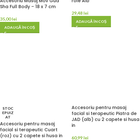
Accesoriu Masaj Mov Gua
role Alb
Sha Full Body – 18 x 7 cm
29,48
lei
35,00
lei
ADAUGĂ ÎN COȘ
ADAUGĂ ÎN COȘ
Accesoriu pentru masaj
STOC
EPUIZ
facial si terapeutic Piatra de
AT
JAD (alb) cu 2 capete si husa
Accesoriu pentru masaj
in
facial si terapeutic Cuart
(roz) cu 2 capete si husa in
60,99
lei