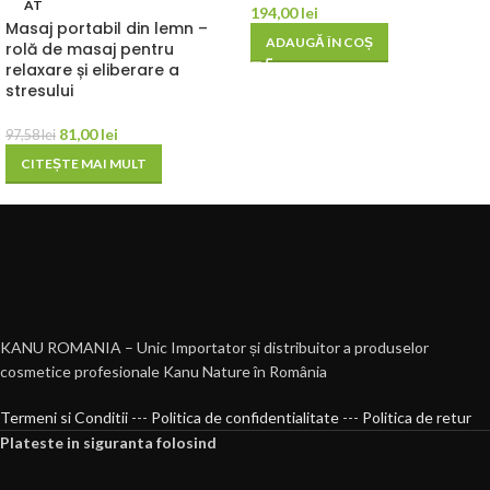
AT
194,00
lei
Masaj portabil din lemn –
ADAUGĂ ÎN COȘ
rolă de masaj pentru
relaxare și eliberare a
stresului
81,00
lei
97,58
lei
CITEȘTE MAI MULT
KANU ROMANIA – Unic Importator și distribuitor a produselor
cosmetice profesionale Kanu Nature în România
Termeni si Conditii
---
Politica de confidentialitate
---
Politica de retur
Plateste in siguranta folosind