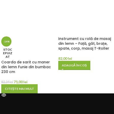
Instrument cu rolă de masaj
-14%
din lemn – Față, gât, brațe,
spate, corp, masaj T-Roller
STOC
EPUIZ
AT
82,00
lei
Coarda de sarit cu maner
ADAUGĂ ÎN COȘ
din lemn Funie din bumbac
230 cm
71,00
lei
82,34
lei
CITEȘTE MAI MULT