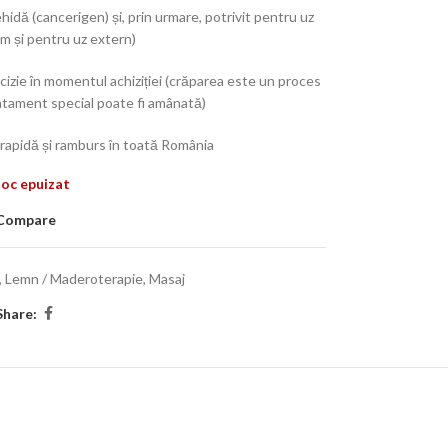
hidă (cancerigen) și, prin urmare, potrivit pentru uz
um și pentru uz extern)
cizie în momentul achiziției (crăparea este un proces
tratament special poate fi amânată)
e rapidă și ramburs în toată România
oc epuizat
Compare
,
Lemn / Maderoterapie
,
Masaj
Share: