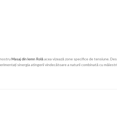
l nostru
Masaj din lemn Rolă
acea vizează zone specifice de tensiune. Des
xperimentați sinergia atingerii vindecătoare a naturii combinată cu măiest