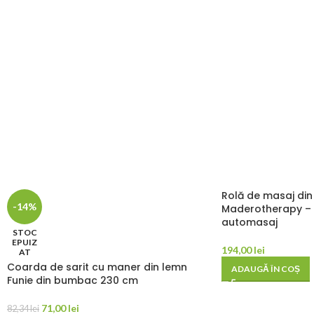
Rolă de masaj din 
-14%
Maderotherapy – 
automasaj
STOC
EPUIZ
194,00
lei
AT
Coarda de sarit cu maner din lemn
ADAUGĂ ÎN COȘ
Funie din bumbac 230 cm
71,00
lei
82,34
lei