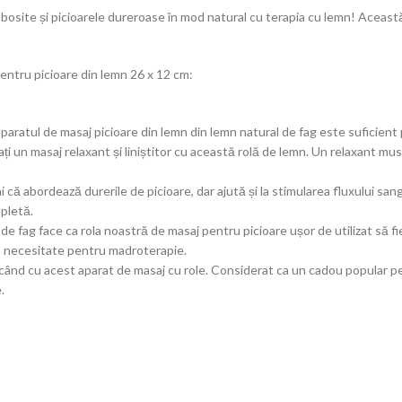
osite și picioarele dureroase în mod natural cu terapia cu lemn! Această 
pentru picioare din lemn 26 x 12 cm:
ul de masaj picioare din lemn din lemn natural de fag este suficient pe
ți un masaj relaxant și liniștitor cu această rolă de lemn. Un relaxant mus
ă abordează durerile de picioare, dar ajută și la stimularea fluxului sangu
pletă.
de fag face ca rola noastră de masaj pentru picioare ușor de utilizat să fi
 o necesitate pentru madroterapie.
ricând cu acest aparat de masaj cu role. Considerat ca un cadou popular pent
.