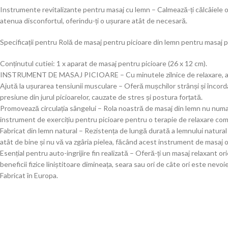
Instrumente revitalizante pentru masaj cu lemn – Calmează-ți călcâiele ob
atenua disconfortul, oferindu-ți o ușurare atât de necesară.
Specificații pentru Rolă de masaj pentru picioare din lemn pentru masaj 
Conținutul cutiei: 1 x aparat de masaj pentru picioare (26 x 12 cm).
INSTRUMENT DE MASAJ PICIOARE – Cu minutele zilnice de relaxare, aparat
Ajută la ușurarea tensiunii musculare – Oferă mușchilor strânși și încorda
presiune din jurul picioarelor, cauzate de stres și postura forțată.
Promovează circulația sângelui – Rola noastră de masaj din lemn nu numai c
instrument de exercițiu pentru picioare pentru o terapie de relaxare com
Fabricat din lemn natural – Rezistența de lungă durată a lemnului natural 
atât de bine și nu vă va zgâria pielea, făcând acest instrument de masaj
Esențial pentru auto-ingrijire fin realizată – Oferă-ți un masaj relaxant o
beneficii fizice liniștitoare dimineața, seara sau ori de câte ori este nevoie
Fabricat în Europa.