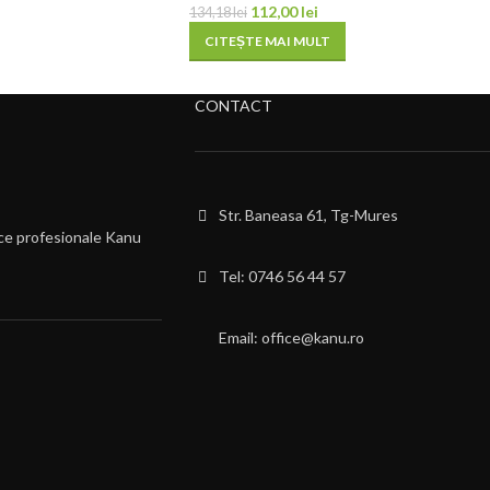
112,00
lei
134,18
lei
CITEȘTE MAI MULT
CONTACT
Str. Baneasa 61, Tg-Mures
ce profesionale Kanu
Tel: 0746 56 44 57
Email: office@kanu.ro