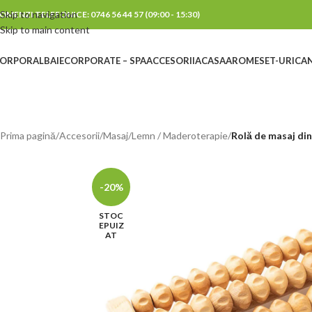
Skip to navigation
OMENZI TELEFONICE: 0746 56 44 57 (09:00 - 15:30)
Skip to main content
ORPORAL
BAIE
CORPORATE – SPA
ACCESORII
ACASA
AROME
SET-URI
CAN
Prima pagină
/
Accesorii
/
Masaj
/
Lemn / Maderoterapie
/
Rolă de masaj din
-20%
STOC
EPUIZ
AT