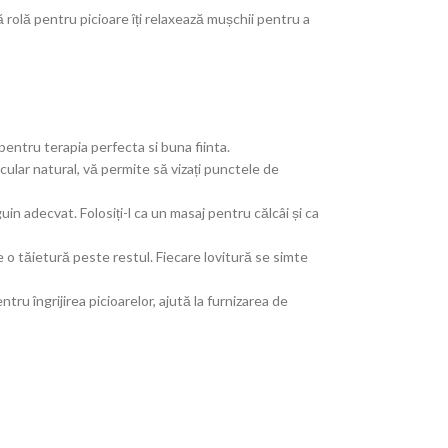
rolă pentru picioare îți relaxează mușchii pentru a
ntru terapia perfecta si buna fiinta.
cular natural, vă permite să vizați punctele de
in adecvat. Folosiți-l ca un masaj pentru călcâi și ca
e o tăietură peste restul. Fiecare lovitură se simte
ru îngrijirea picioarelor, ajută la furnizarea de