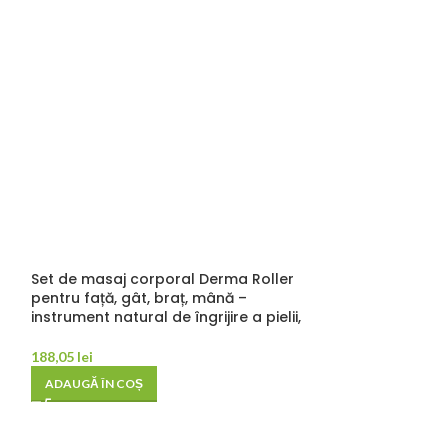
Set de masaj corporal Derma Roller
Set de masaj c
pentru față, gât, braț, mână –
Roller pentru f
instrument natural de îngrijire a pielii,
110,80
lei
188,05
lei
ADAUGĂ ÎN COȘ
ADAUGĂ ÎN COȘ