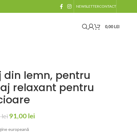
NEWSLETTER
CONTACT
0,00
LEI
 din lemn, pentru
aj relaxant pentru
cioare
91,00
lei
5
lei
igine europeană