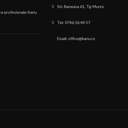
Str. Baneasa 61, Tg-Mures
ce profesionale Kanu
Tel: 0746 56 44 57
Email: office@kanu.ro