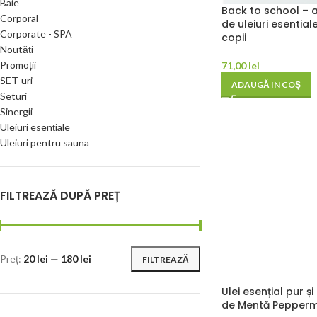
Baie
Back to school –
Corporal
de uleiuri esential
Corporate - SPA
copii
Noutăți
Promoții
71,00
lei
SET-uri
ADAUGĂ ÎN COȘ
Seturi
Sinergii
Uleiuri esențiale
Uleiuri pentru sauna
FILTREAZĂ DUPĂ PREȚ
Preț:
20 lei
—
180 lei
FILTREAZĂ
Ulei esențial pur ș
de Mentă Pepperm