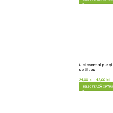
Ulei esențial pur ș
de Litsea
24,00
lei
–
42,00
lei
SELECTEAZĂ OPȚIU