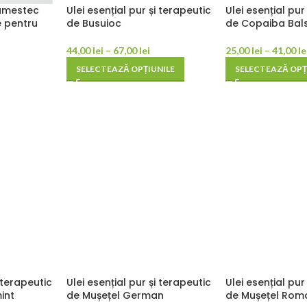
 amestec
Ulei esențial pur și terapeutic
Ulei esențial pur
e pentru
de Busuioc
de Copaiba Ba
44,00
lei
–
67,00
lei
25,00
lei
–
41,00
le
SELECTEAZĂ OPȚIUNILE
SELECTEAZĂ OPȚ
i terapeutic
Ulei esențial pur și terapeutic
Ulei esențial pur
int
de Mușețel German
de Mușețel Rom