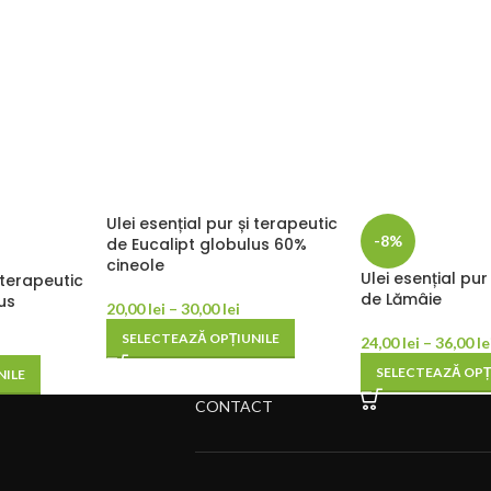
Ulei esențial pur și terapeutic
-8%
de Eucalipt globulus 60%
cineole
Ulei esențial pur
i terapeutic
de Lămâie
us
20,00
lei
–
30,00
lei
SELECTEAZĂ OPȚIUNILE
24,00
lei
–
36,00
le
SELECTEAZĂ OPȚ
NILE
CONTACT