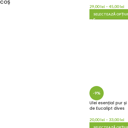
COȘ
29,00
lei
–
45,00
lei
SELECTEAZĂ OPȚIU
-9%
Ulei esențial pur ș
de Eucalipt dives
20,00
lei
–
33,00
lei
SELECTEAZĂ OPȚIU