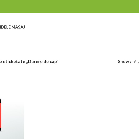
DELE MASAJ
 etichetate „Durere de cap”
Show
9