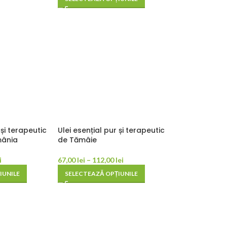
 și terapeutic
Ulei esențial pur și terapeutic
mânia
de Tămâie
i
67,00
lei
–
112,00
lei
IUNILE
SELECTEAZĂ OPȚIUNILE