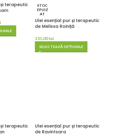
 și terapeutic
STOC
lsam
EPUIZ
AT
Ulei esențial pur și terapeutic
i
de Melissa Roiniță
IUNILE
135,00
lei
SELECTEAZĂ OPȚIUNILE
 și terapeutic
Ulei esențial pur și terapeutic
an
de Ravintsara