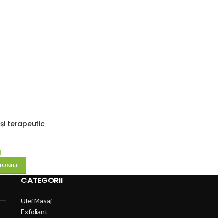
 și terapeutic
i
IUNILE
CATEGORII
Ulei Masaj
Exfoliant