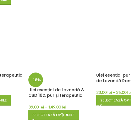
i terapeutic
Ulei esențial pur
-18%
de Lavandă Ro
Ulei esențial de Lavandă &
23,00
lei
–
35,00
le
CBD 10% pur și terapeutic
NILE
SELECTEAZĂ OPȚ
89,00
lei
–
149,00
lei
SELECTEAZĂ OPȚIUNILE