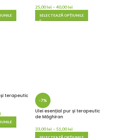
25,00
lei
–
40,00
lei
IUNILE
SELECTEAZĂ OPȚIUNILE
 și terapeutic
-7%
Ulei esențial pur și terapeutic
i
de Măghiran
IUNILE
33,00
lei
–
51,00
lei
SELECTEAZĂ OPȚIUNILE