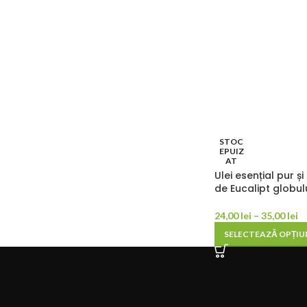
STOC
EPUIZ
AT
Ulei esențial pur ș
de Eucalipt globul
24,00
lei
–
35,00
lei
SELECTEAZĂ OPȚIU