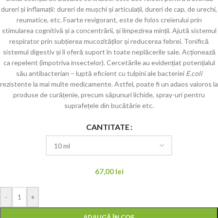
dureri și inflamații: dureri de mușchi și articulații, dureri de cap, de urechi,
reumatice, etc. Foarte revigorant, este de folos creierului prin
stimularea cognitivă și a concentrării, și limpezirea minții. Ajută sistemul
respirator prin subțierea mucozităților și reducerea febrei. Tonifică
sistemul digestiv și îi oferă suport în toate neplăcerile sale. Acționează
ca repelent (împotriva insectelor). Cercetările au evidențiat potențialul
său antibacterian – luptă eficient cu tulpini ale bacteriei
E.coli
rezistente la mai multe medicamente. Astfel, poate fi un adaos valoros la
produse de curățenie, precum săpunuri lichide, spray-uri pentru
suprafețele din bucătărie etc.
CANTITATE
67,00
lei
-
+
ADAUGĂ ÎN COȘ