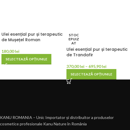
Ulei esențial pur și terapeutic
STOC
de Mușețel Roman
EPUIZ
AT
Ulei esențial pur și terapeutic
180,00
lei
de Trandafir
SELECTEAZĂ OPȚIUNILE
370,00
lei
–
695,90
lei
SELECTEAZĂ OPȚIUNILE
KANU ROMANIA – Unic Importator și distribuitor a produselor
cosmetice profesionale Kanu Nature în România