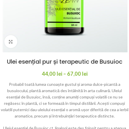
Click to enlarge
Ulei esențial pur și terapeutic de Busuioc
44,00
lei
–
67,00
lei
Probabil toată lumea cunoaște gustul și aroma dulce-picantă a
busuiocului, plantă aromatică des întâlnită în arta culinară. Uleiul
esențial de Busuioc, însă, conține anumiți compuși volatili ce nu se
regăsesc în plantă, ci se formează în timpul distilării. Acești compuși
volatili puternici dau uleiului esențial o aromă ușor diferită de cea a ierbii
aromatice, precum și întrebuințări terapeutice distincte.
Uleiul esențial de Busuioc ct. linalool este des folosit pentru a atenua