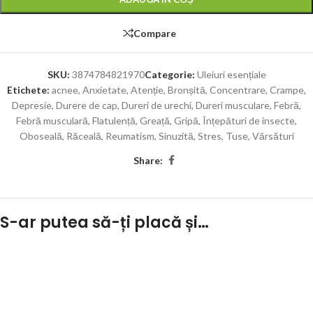
Compare
SKU:
3874784821970
Categorie:
Uleiuri esențiale
Etichete:
acnee
,
Anxietate
,
Atenție
,
Bronșită
,
Concentrare
,
Crampe
,
Depresie
,
Durere de cap
,
Dureri de urechi
,
Dureri musculare
,
Febră
,
Febră musculară
,
Flatulență
,
Greață
,
Gripă
,
Înțepături de insecte
,
Oboseală
,
Răceală
,
Reumatism
,
Sinuzită
,
Stres
,
Tuse
,
Vărsături
Share:
S-ar putea să-ți placă și…