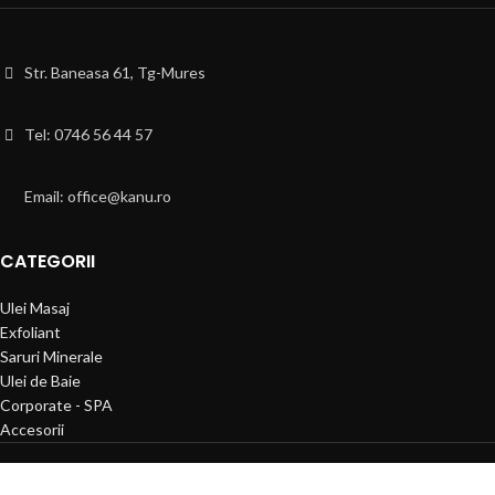
Str. Baneasa 61, Tg-Mures
Tel: 0746 56 44 57
Email: office@kanu.ro
CATEGORII
Ulei Masaj
Exfoliant
Saruri Minerale
Ulei de Baie
Corporate - SPA
Accesorii
KANU.RO
© 2021-2026 CREATED BY
ROBBOT
| Design