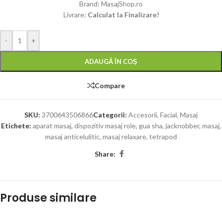
Brand: MasajShop.ro
Livrare:
Calculat la Finalizare!
-
+
ADAUGĂ ÎN COȘ
Compare
SKU:
3700643506866
Categorii:
Accesorii
,
Facial
,
Masaj
Etichete:
aparat masaj
,
dispozitiv masaj role
,
gua sha
,
jacknobber
,
masaj
,
masaj anticelulitic
,
masaj relaxare
,
tetrapod
Share:
Produse similare