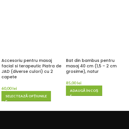
Accesoriu pentru masaj
Bat din bambus pentru
facial si terapeutic Piatra de
masaj 40 cm (1,5 – 2 cm
JAD (diverse culori) cu 2
grosime), natur
capete
85,00
lei
60,00
lei
ADAUGĂ ÎN COȘ
SELECTEAZĂ OPȚIUNILE