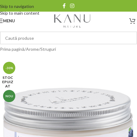
Skip to navigation
Skip to main content
MENU
Prima pagină
/
Arome
/
Struguri
-30%
STOC
EPUIZ
AT
NOU