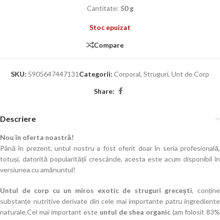
Cantitate:
50 g
Stoc epuizat
Compare
SKU:
5905647447131
Categorii:
Corporal
,
Struguri
,
Unt de Corp
Share:
Descriere
Nou în oferta noastră!
Până în prezent, untul nostru a fost oferit doar în seria profesională,
totuși, datorită popularității crescânde, acesta este acum disponibil în
versiunea cu amănuntul!
Untul de corp cu un miros exotic de struguri grecești
,
conțin
substanțe nutritive derivate din cele mai importante patru ingrediente
naturale.
Cel mai important este
untul de shea organic
(am folosit 83