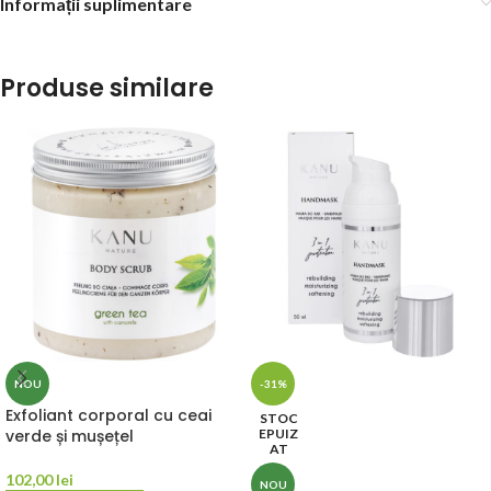
Informații suplimentare
Produse similare
NOU
-31%
Exfoliant corporal cu ceai
STOC
verde și mușețel
EPUIZ
AT
102,00
lei
NOU