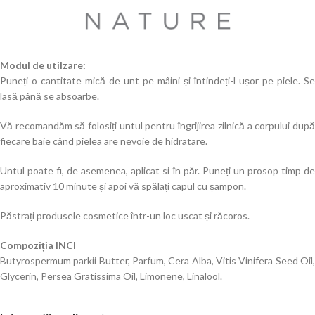
Modul de utilzare:
Puneți o cantitate mică de unt pe mâini și întindeți-l ușor pe piele. Se
lasă până se absoarbe.
Vă recomandăm să folosiți untul pentru îngrijirea zilnică a corpului după
fiecare baie când pielea are nevoie de hidratare.
Untul poate fi, de asemenea, aplicat si în păr. Puneți un prosop timp de
aproximativ 10 minute și apoi vă spălați capul cu șampon.
Păstrați produsele cosmetice într-un loc uscat și răcoros.
Compoziția INCI
Butyrospermum parkii Butter, Parfum, Cera Alba, Vitis Vinifera Seed Oil,
Glycerin, Persea Gratissima Oil, Limonene, Linalool.