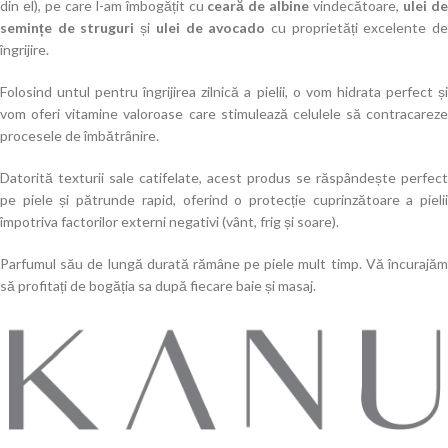
din el), pe care l-am îmbogățit cu
ceară de albine
vindecătoare,
ulei d
semințe de struguri
și
ulei de avocado
cu proprietăți excelente d
îngrijire.
Folosind untul pentru îngrijirea zilnică a pielii, o vom hidrata perfect și
vom oferi vitamine valoroase care stimulează celulele să contracareze
procesele de îmbătrânire.
Datorită texturii sale catifelate, acest produs se răspândește perfect
pe piele și pătrunde rapid, oferind o protecție cuprinzătoare a pielii
împotriva factorilor externi negativi (vânt, frig și soare).
Parfumul său de lungă durată rămâne pe piele mult timp. Vă încurajăm
să profitați de bogăția sa după fiecare baie și masaj.