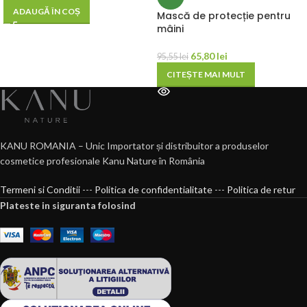
ADAUGĂ ÎN COȘ
Mască de protecție pentru
mâini
65,80
lei
95,55
lei
CITEȘTE MAI MULT
KANU ROMANIA – Unic Importator și distribuitor a produselor
cosmetice profesionale Kanu Nature în România
Termeni si Conditii
---
Politica de confidentialitate
---
Politica de retur
Plateste in siguranta folosind