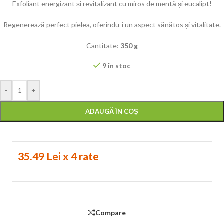
Exfoliant energizant și revitalizant cu miros de mentă și eucalipt!
Regenerează perfect pielea, oferindu-i un aspect sănătos și vitalitate.
Cantitate:
350 g
9 în stoc
-
+
ADAUGĂ ÎN COȘ
35.49 Lei x 4 rate
Compare