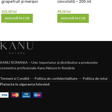
grapefruit și merișor
ciocolată – 200 ml
102,00
lei
48,00
lei
ADAUGĂ ÎN COȘ
ADAUGĂ ÎN COȘ
KANU ROMANIA – Unic Importator și distribuitor a produselor
cosmetice profesionale Kanu Nature în România
Termeni si Conditii
---
Politica de confidentialitate
---
Politica de retur
Plateste in siguranta folosind