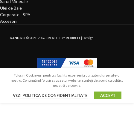
Exfoliant
Saruri Minerale
Ulei de Baie
Corporate - SPA
Accesorii
KANU.RO
© 2021-2026 CREATED BY
ROBBOT
| Design
Folosim Cookie-uri pentru a facilita experiența utilizatorului pe site-ul
nostru. Continuând folosirea acestui website, sunteți de acord cu politica
noastră de cookie.
VEZI POLITICA DE CONFIDENTIALITATE
ACCEPT