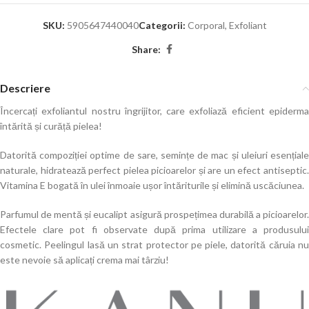
SKU:
5905647440040
Categorii:
Corporal
,
Exfoliant
Share:
Descriere
Încercați exfoliantul nostru îngrijitor, care exfoliază eficient epiderma
întărită și curăță pielea!
Datorită compoziției optime de sare, semințe de mac și uleiuri esențiale
naturale, hidratează perfect pielea picioarelor și are un efect antiseptic.
Vitamina E bogată în ulei înmoaie ușor întăriturile și elimină uscăciunea.
Parfumul de mentă și eucalipt asigură prospețimea durabilă a picioarelor.
Efectele clare pot fi observate după prima utilizare a produsului
cosmetic. Peelingul lasă un strat protector pe piele, datorită căruia nu
este nevoie să aplicați crema mai târziu!