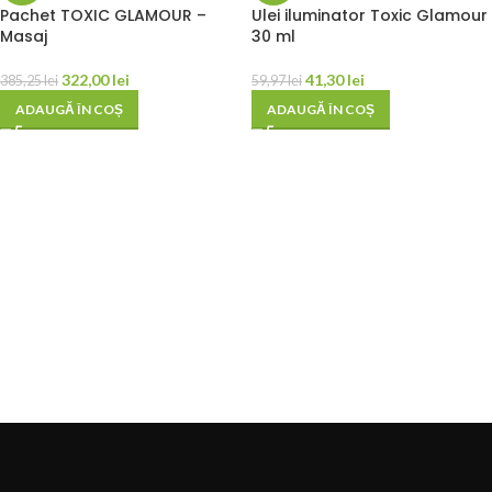
Pachet TOXIC GLAMOUR –
Ulei iluminator Toxic Glamour
Masaj
30 ml
322,00
lei
41,30
lei
385,25
lei
59,97
lei
ADAUGĂ ÎN COȘ
ADAUGĂ ÎN COȘ