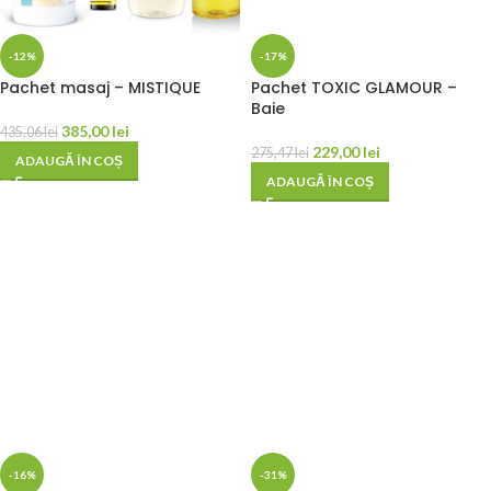
-12%
-17%
Pachet masaj – MISTIQUE
Pachet TOXIC GLAMOUR –
Baie
385,00
lei
435,06
lei
229,00
lei
275,47
lei
ADAUGĂ ÎN COȘ
ADAUGĂ ÎN COȘ
-16%
-31%