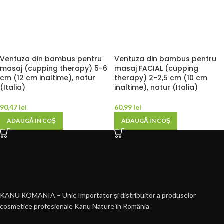
Ventuza din bambus pentru
Ventuza din bambus pentru
masaj (cupping therapy) 5-6
masaj FACIAL (cupping
cm (12 cm inaltime), natur
therapy) 2-2,5 cm (10 cm
(Italia)
inaltime), natur (Italia)
90,47
lei
60,99
lei
ADAUGĂ ÎN COȘ
ADAUGĂ ÎN COȘ
KANU ROMANIA – Unic Importator și distribuitor a produselor
cosmetice profesionale Kanu Nature în România