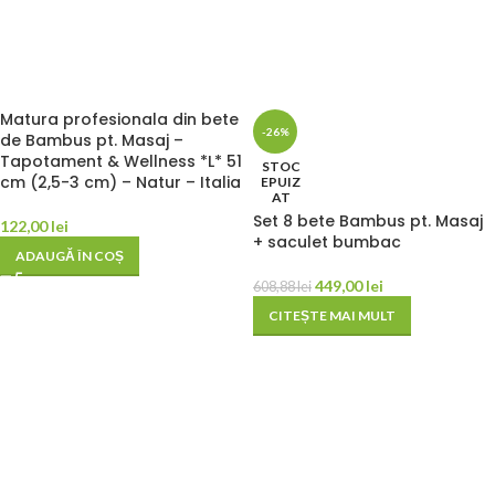
Matura profesionala din bete
-26%
de Bambus pt. Masaj –
Tapotament & Wellness *L* 51
STOC
cm (2,5-3 cm) – Natur – Italia
EPUIZ
AT
Set 8 bete Bambus pt. Masaj
122,00
lei
+ saculet bumbac
ADAUGĂ ÎN COȘ
449,00
lei
608,88
lei
CITEȘTE MAI MULT