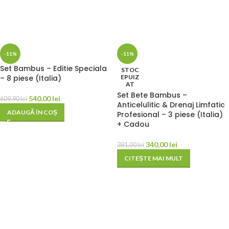
-11%
-11%
Set Bambus – Editie Speciala
STOC
– 8 piese (Italia)
EPUIZ
AT
Set Bete Bambus –
540,00
lei
609,90
lei
Anticelulitic & Drenaj Limfatic
ADAUGĂ ÎN COȘ
Profesional – 3 piese (Italia)
+ Cadou
340,00
lei
381,00
lei
CITEȘTE MAI MULT