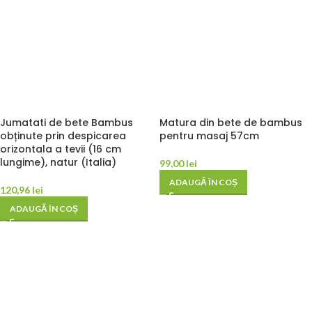
Jumatati de bete Bambus
Matura din bete de bambus
obținute prin despicarea
pentru masaj 57cm
orizontala a tevii (16 cm
lungime), natur (Italia)
99,00
lei
ADAUGĂ ÎN COȘ
120,96
lei
ADAUGĂ ÎN COȘ