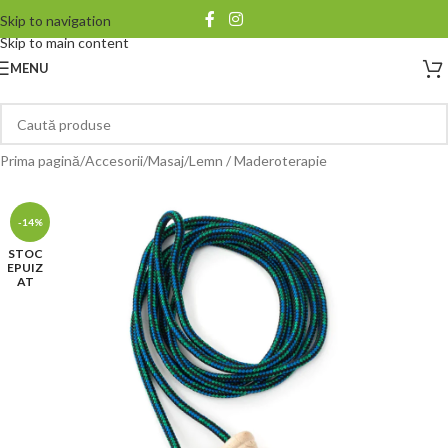
Skip to navigation
Skip to main content
MENU
Prima pagină
/
Accesorii
/
Masaj
/
Lemn / Maderoterapie
-14%
STOC
EPUIZ
AT