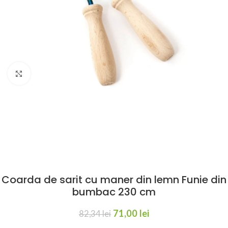
Click to enlarge
Coarda de sarit cu maner din lemn Funie din
bumbac 230 cm
71,00
lei
82,34
lei