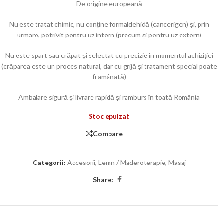
De origine europeană
Nu este tratat chimic, nu conține formaldehidă (cancerigen) și, prin
urmare, potrivit pentru uz intern (precum și pentru uz extern)
Nu este spart sau crăpat și selectat cu precizie în momentul achiziției
(crăparea este un proces natural, dar cu grijă și tratament special poate
fi amânată)
Ambalare sigură și livrare rapidă și ramburs în toată România
Stoc epuizat
Compare
Categorii:
Accesorii
,
Lemn / Maderoterapie
,
Masaj
Share: