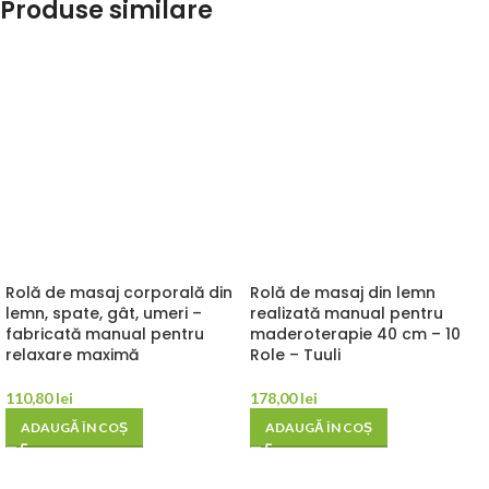
Produse similare
Rolă de masaj corporală din
Rolă de masaj din lemn
lemn, spate, gât, umeri –
realizată manual pentru
fabricată manual pentru
maderoterapie 40 cm – 10
relaxare maximă
Role – Tuuli
110,80
lei
178,00
lei
ADAUGĂ ÎN COȘ
ADAUGĂ ÎN COȘ