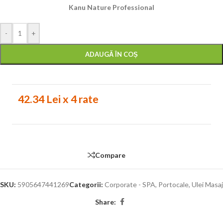
Kanu Nature Professional
-
+
ADAUGĂ ÎN COȘ
42.34 Lei x 4 rate
Compare
SKU:
5905647441269
Categorii:
Corporate - SPA
,
Portocale
,
Ulei Masaj
Share: