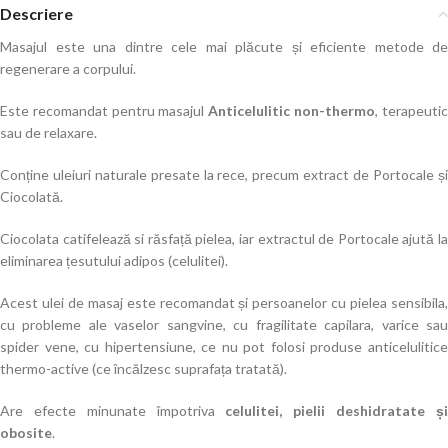
Descriere
Masajul este una dintre cele mai plăcute și eficiente metode de
regenerare a corpului.
Este recomandat pentru masajul
Anticelulitic non-thermo
, terapeuti
sau de relaxare.
Conține uleiuri naturale presate la rece, precum extract de Portocale și
Ciocolată.
Ciocolata catifelează si răsfață pielea, iar extractul de Portocale ajută la
eliminarea țesutului adipos (celulitei).
Acest ulei de masaj este recomandat și persoanelor cu pielea sensibila,
cu probleme ale vaselor sangvine, cu fragilitate capilara, varice sau
spider vene, cu hipertensiune, ce nu pot folosi produse anticelulitice
thermo-active (ce încălzesc suprafața tratată).
Are efecte minunate împotriva
celulitei, pielii deshidratate ș
obosite
.