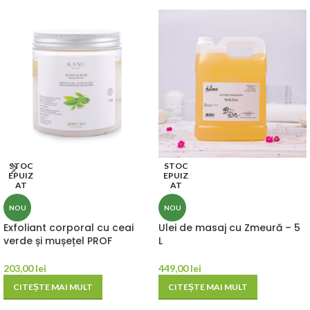
STOC
STOC
EPUIZ
EPUIZ
AT
AT
NOU
NOU
Exfoliant corporal cu ceai
Ulei de masaj cu Zmeură – 5
verde și mușețel PROF
L
203,00
lei
449,00
lei
CITEȘTE MAI MULT
CITEȘTE MAI MULT