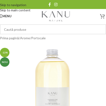
Skip to navigation
Skip to main content
MENU
Prima pagină
/
Arome
/
Portocale
-13%
NOU