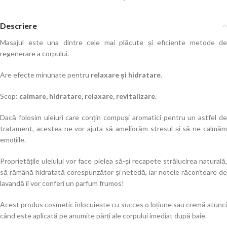
Descriere
Masajul este una dintre cele mai plăcute și eficiente metode de
regenerare a corpului.
Are efecte minunate pentru
relaxare și hidratare
.
Scop:
calmare, hidratare, relaxare, revitalizare.
Dacă folosim uleiuri care conțin compuși aromatici pentru un astfel de
tratament, acestea ne vor ajuta să ameliorăm stresul și să ne calmăm
emoțiile.
Proprietățile uleiului vor face pielea să-și recapete strălucirea naturală,
să rămână hidratată corespunzător și netedă, iar notele răcoritoare de
lavandă îi vor conferi un parfum frumos!
Acest produs cosmetic înlocuiește cu succes o loțiune sau cremă atunci
când este aplicată pe anumite părți ale corpului imediat după baie.