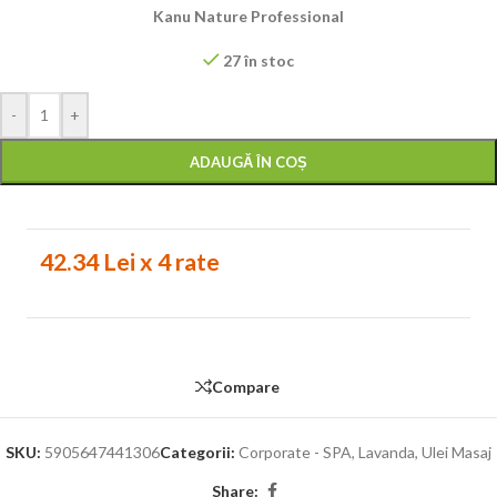
Kanu Nature Professional
27 în stoc
-
+
ADAUGĂ ÎN COȘ
42.34 Lei x 4 rate
Compare
SKU:
5905647441306
Categorii:
Corporate - SPA
,
Lavanda
,
Ulei Masaj
Share: