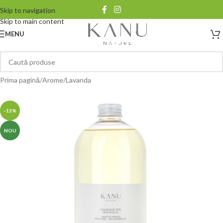
Skip to navigation
Skip to main content
MENU
Prima pagină
/
Arome
/
Lavanda
-13%
NOU