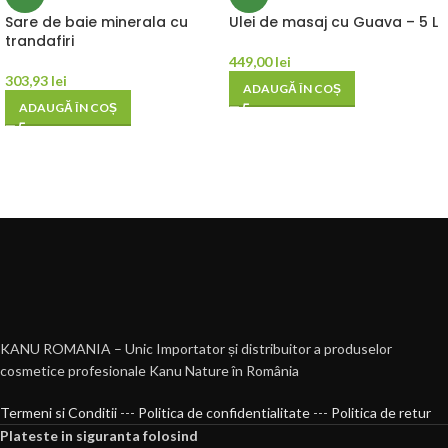
Sare de baie minerala cu
Ulei de masaj cu Guava – 5 L
trandafiri
449,00
lei
303,93
lei
ADAUGĂ ÎN COȘ
ADAUGĂ ÎN COȘ
KANU ROMANIA – Unic Importator și distribuitor a produselor
cosmetice profesionale Kanu Nature în România
Termeni si Conditii
---
Politica de confidentialitate
---
Politica de retur
Plateste in siguranta folosind