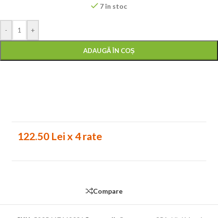
7 în stoc
-
+
ADAUGĂ ÎN COȘ
122.50 Lei x 4 rate
Compare