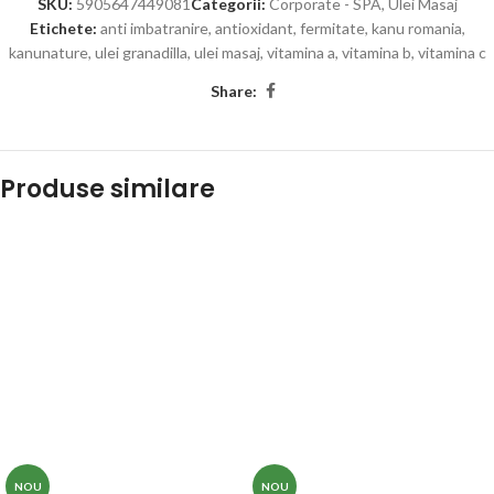
SKU:
5905647449081
Categorii:
Corporate - SPA
,
Ulei Masaj
Etichete:
anti imbatranire
,
antioxidant
,
fermitate
,
kanu romania
,
kanunature
,
ulei granadilla
,
ulei masaj
,
vitamina a
,
vitamina b
,
vitamina c
Share:
Produse similare
NOU
NOU