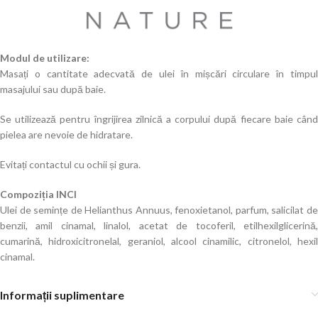
Modul de utilizare:
Masați o cantitate adecvată de ulei în mișcări circulare în timpul
masajului sau după baie.
Se utilizează pentru îngrijirea zilnică a corpului după fiecare baie când
pielea are nevoie de hidratare.
Evitați contactul cu ochii și gura.
Compoziția INCI
Ulei de semințe de Helianthus Annuus, fenoxietanol, parfum, salicilat de
benzii, amil cinamal, linalol, acetat de tocoferil, etilhexilglicerină,
cumarină, hidroxicitronelal, geraniol, alcool cinamilic, citronelol, hexil
cinamal.
Informații suplimentare