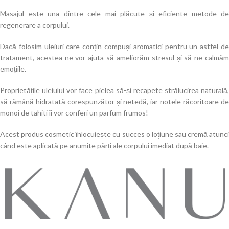
Masajul este una dintre cele mai plăcute și eficiente metode de
regenerare a corpului.
Dacă folosim uleiuri care conțin compuși aromatici pentru un astfel de
tratament, acestea ne vor ajuta să ameliorăm stresul și să ne calmăm
emoțiile.
Proprietățile uleiului vor face pielea să-și recapete strălucirea naturală,
să rămână hidratată corespunzător și netedă, iar notele răcoritoare de
monoi de tahiti îi vor conferi un parfum frumos!
Acest produs cosmetic înlocuiește cu succes o loțiune sau cremă atunci
când este aplicată pe anumite părți ale corpului imediat după baie.