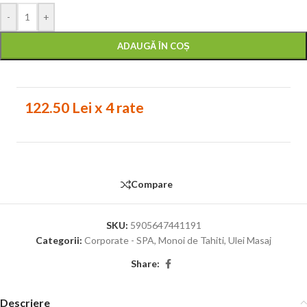
-
+
ADAUGĂ ÎN COȘ
122.50 Lei x 4 rate
Compare
SKU:
5905647441191
Categorii:
Corporate - SPA
,
Monoi de Tahiti
,
Ulei Masaj
Share:
Descriere