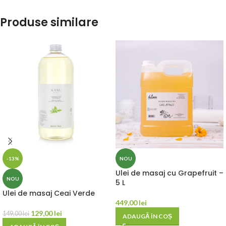
Produse similare
-13%
NOU
Ulei de masaj cu Grapefruit –
NOU
5 L
Ulei de masaj Ceai Verde
449,00
lei
129,00
lei
149,00
lei
ADAUGĂ ÎN COȘ