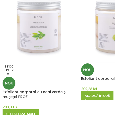
STOC
NOU
EPUIZ
AT
Exfoliant corporal
NOU
202,28
lei
Exfoliant corporal cu ceai verde și
ADAUGĂ ÎN COȘ
mușețel PROF
203,00
lei
CITEȘTE MAI MULT