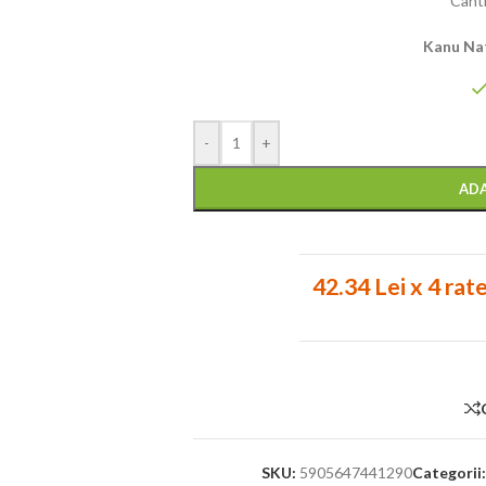
Cant
Kanu Nat
-
+
ADA
42.34 Lei x 4 rat
SKU:
5905647441290
Categorii