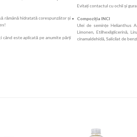
Evitați contactul cu ochii și gura
ă, să rămână hidratată corespunzător și
Compoziția INCI
mos!
Ulei de semințe Helianthus An
Limonen, Etilhexilglicerină, Lina
i când este aplicată pe anumite părți
cinamaldehidă, Salicilat de benzi