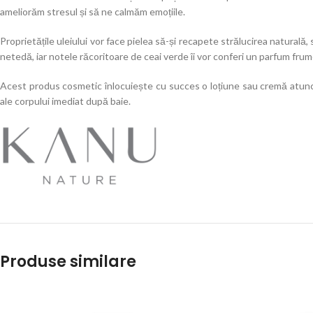
ameliorăm stresul și să ne calmăm emoțiile.
Proprietățile uleiului vor face pielea să-și recapete strălucirea natural
netedă, iar notele răcoritoare de ceai verde îi vor conferi un parfum fru
Acest produs cosmetic înlocuiește cu succes o loțiune sau cremă atunc
ale corpului imediat după baie.
Produse similare