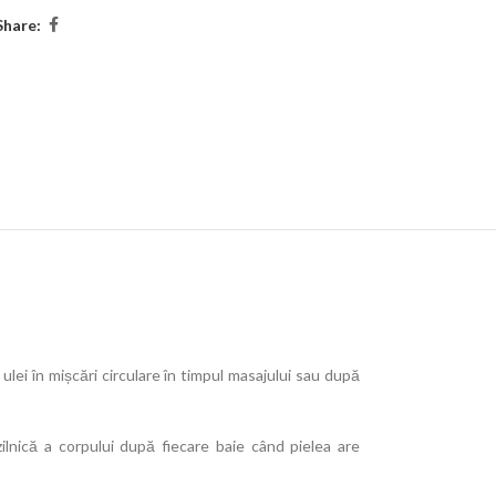
Share:
lei în mișcări circulare în timpul masajului sau după
 zilnică a corpului după fiecare baie când pielea are