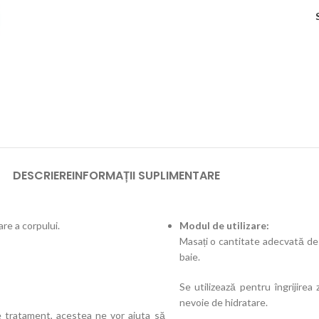
DESCRIERE
INFORMAȚII SUPLIMENTARE
re a corpului.
Modul de utilizare:
Masați o cantitate adecvată de u
baie.
Se utilizează pentru îngrijirea
nevoie de hidratare.
e tratament, acestea ne vor ajuta să