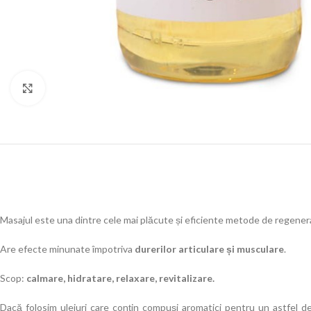
Click to enlarge
Masajul este una dintre cele mai plăcute și eficiente metode de regenera
Are efecte minunate împotriva
durerilor articulare și musculare
.
Scop:
calmare, hidratare, relaxare, revitalizare.
Dacă folosim uleiuri care conțin compuși aromatici pentru un astfel d