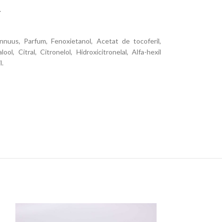
.
nuus, Parfum, Fenoxietanol, Acetat de tocoferil,
lool, Citral, Citronelol, Hidroxicitronelal, Alfa-hexil
l.