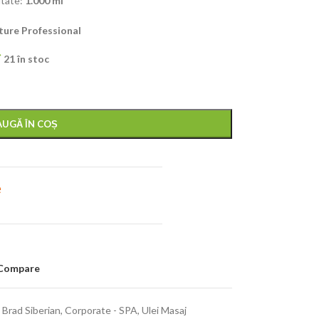
itate:
1.000 ml
ure Professional
21 în stoc
UGĂ ÎN COȘ
e
Compare
:
Brad Siberian
,
Corporate - SPA
,
Ulei Masaj