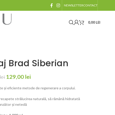
NEWSLETTER
CONTACT
0,00
LEI
aj Brad Siberian
129,00
lei
lei
te și eficiente metode de regenerare a corpului.
și recapete strălucirea naturală, să rămână hidratată
nzător și netedă