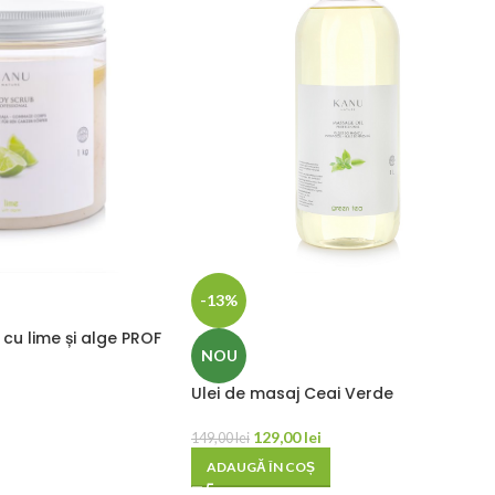
-13%
 cu lime și alge PROF
NOU
Ulei de masaj Ceai Verde
129,00
lei
149,00
lei
ADAUGĂ ÎN COȘ