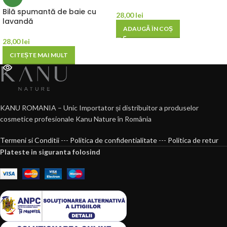
Bilă spumantă de baie cu
28,00
lei
lavandă
ADAUGĂ ÎN COȘ
28,00
lei
CITEȘTE MAI MULT
KANU ROMANIA – Unic Importator și distribuitor a produselor
cosmetice profesionale Kanu Nature în România
Termeni si Conditii
---
Politica de confidentialitate
---
Politica de retur
Plateste in siguranta folosind