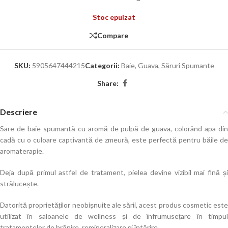
Stoc epuizat
Compare
SKU:
5905647444215
Categorii:
Baie
,
Guava
,
Săruri Spumante
Share:
Descriere
Sare de baie spumantă cu aromă de pulpă de guava, colorând apa din
cadă cu o culoare captivantă de zmeură, este perfectă pentru băile de
aromaterapie.
Deja după primul astfel de tratament, pielea devine vizibil mai fină și
strălucește.
Datorită proprietăților neobișnuite ale sării, acest produs cosmetic este
utilizat în saloanele de wellness și de înfrumusețare în timpul
tratamentelor de hrănire, remineralizare și întărire.