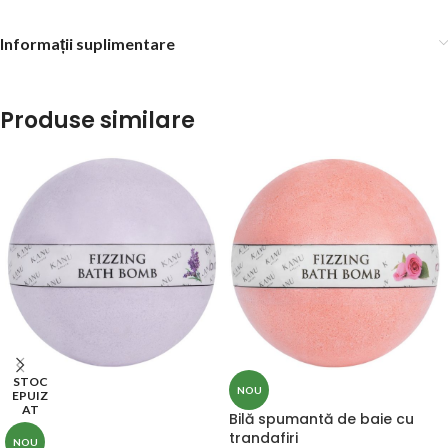
Informații suplimentare
Produse similare
STOC
NOU
EPUIZ
AT
Bilă spumantă de baie cu
trandafiri
NOU