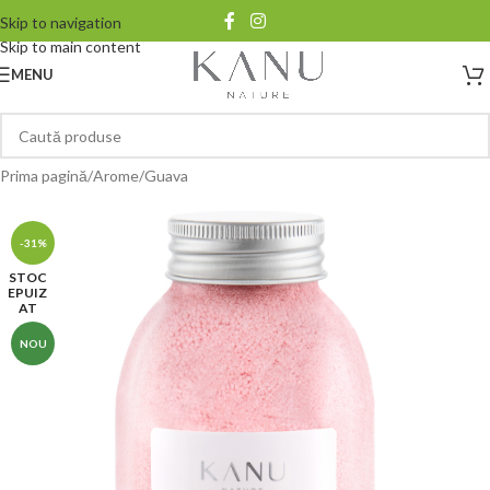
Skip to navigation
Skip to main content
MENU
Prima pagină
/
Arome
/
Guava
-31%
STOC
EPUIZ
AT
NOU