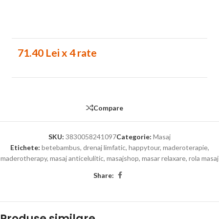
71.40 Lei x 4 rate
Compare
SKU:
3830058241097
Categorie:
Masaj
Etichete:
betebambus
,
drenaj limfatic
,
happytour
,
maderoterapie
,
maderotherapy
,
masaj anticelulitic
,
masajshop
,
masar relaxare
,
rola masaj
Share:
Produse similare