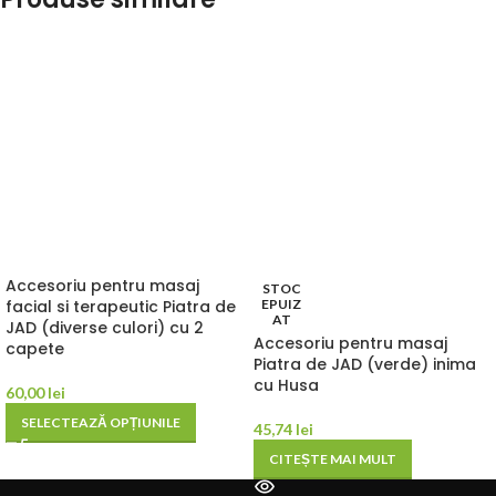
Accesoriu pentru masaj
STOC
facial si terapeutic Piatra de
EPUIZ
AT
JAD (diverse culori) cu 2
Accesoriu pentru masaj
capete
Piatra de JAD (verde) inima
cu Husa
60,00
lei
SELECTEAZĂ OPȚIUNILE
45,74
lei
CITEȘTE MAI MULT