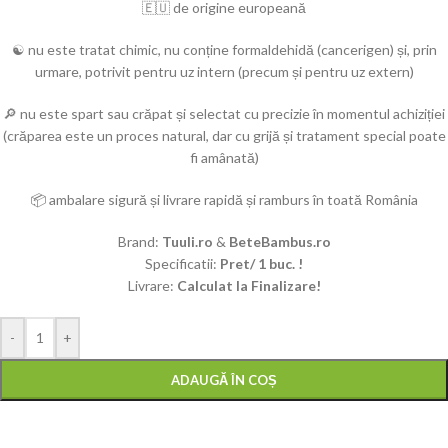
🇪🇺 de origine europeană
☯️ nu este tratat chimic, nu conține formaldehidă (cancerigen) și, prin
urmare, potrivit pentru uz intern (precum și pentru uz extern)
🔎 nu este spart sau crăpat și selectat cu precizie în momentul achiziției
(crăparea este un proces natural, dar cu grijă și tratament special poate
fi amânată)
📦 ambalare sigură și livrare rapidă și ramburs în toată România
Brand:
Tuuli.ro
&
BeteBambus.ro
Specificatii:
Pret/ 1 buc. !
Livrare:
Calculat la Finalizare!
-
+
ADAUGĂ ÎN COȘ