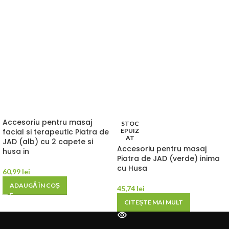
Accesoriu pentru masaj
STOC
facial si terapeutic Piatra de
EPUIZ
AT
JAD (alb) cu 2 capete si
Accesoriu pentru masaj
husa in
Piatra de JAD (verde) inima
cu Husa
60,99
lei
ADAUGĂ ÎN COȘ
45,74
lei
CITEȘTE MAI MULT