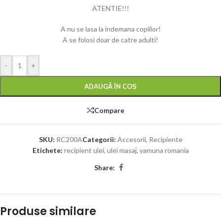
ATENTIE!!!
A nu se lasa la indemana copiilor!
A se folosi doar de catre adulti!
-
+
ADAUGĂ ÎN COȘ
Compare
SKU:
RC200A
Categorii:
Accesorii
,
Recipiente
Etichete:
recipient ulei
,
ulei masaj
,
yamuna romania
Share:
Produse similare