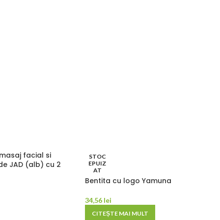
masaj facial si
STOC
de JAD (alb) cu 2
EPUIZ
AT
Bentita cu logo Yamuna
34,56
lei
CITEȘTE MAI MULT