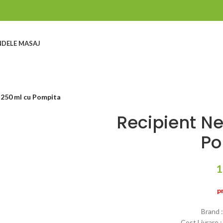
DELE MASAJ
 250 ml cu Pompita
Recipient N
Po
1
p
Brand 
Cost Livrare 