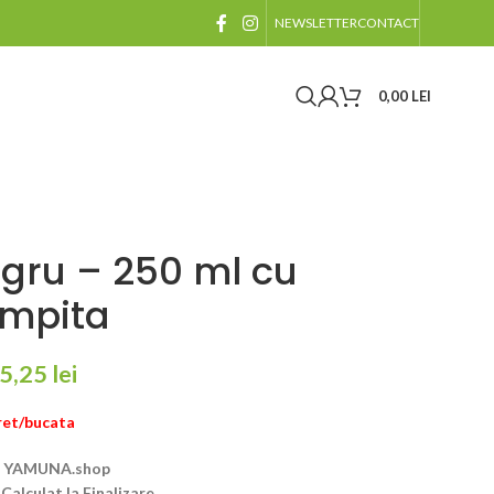
NEWSLETTER
CONTACT
0,00
LEI
egru – 250 ml cu
mpita
5,25
lei
ret/bucata
:
YAMUNA.shop
:
Calculat la Finalizare