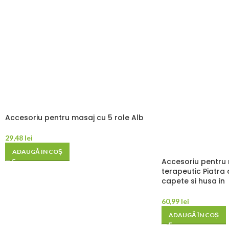
Accesoriu pentru masaj cu 5 role Alb
29,48
lei
ADAUGĂ ÎN COȘ
Accesoriu pentru 
terapeutic Piatra 
capete si husa in
60,99
lei
ADAUGĂ ÎN COȘ