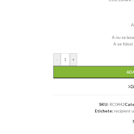
A
A nu se lasa
A se folosi
-
+
ADA
SKU:
RC0442
Cate
Etichete:
recipient u