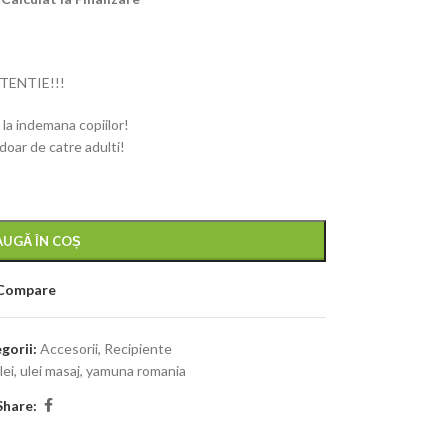
TENTIE!!!
 la indemana copiilor!
 doar de catre adulti!
UGĂ ÎN COȘ
Compare
gorii:
Accesorii
,
Recipiente
lei
,
ulei masaj
,
yamuna romania
Share: