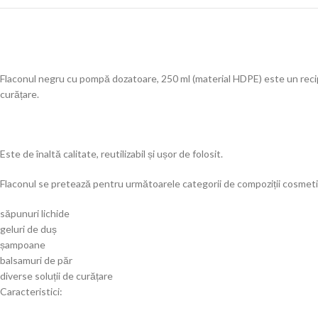
Flaconul negru cu pompă dozatoare, 250 ml (material HDPE) este un recipient
curățare.
Este de înaltă calitate, reutilizabil și ușor de folosit.
Flaconul se pretează pentru următoarele categorii de compoziții cosmetic
săpunuri lichide
geluri de duș
șampoane
balsamuri de păr
diverse soluții de curățare
Caracteristici: