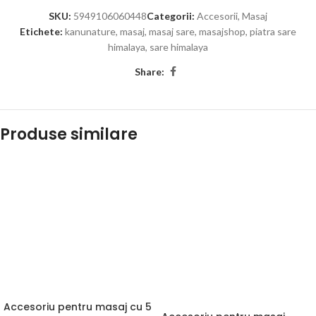
SKU:
5949106060448
Categorii:
Accesorii
,
Masaj
Etichete:
kanunature
,
masaj
,
masaj sare
,
masajshop
,
piatra sare
himalaya
,
sare himalaya
Share:
Produse similare
Accesoriu pentru masaj cu 5