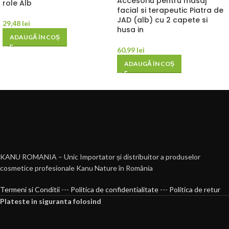
Accesoriu pentru masaj
role Alb
facial si terapeutic Piatra de
JAD (alb) cu 2 capete si
29,48
lei
husa in
ADAUGĂ ÎN COȘ
60,99
lei
ADAUGĂ ÎN COȘ
KANU ROMANIA – Unic Importator și distribuitor a produselor
cosmetice profesionale Kanu Nature în România
Termeni si Conditii
---
Politica de confidentialitate
---
Politica de retur
Plateste in siguranta folosind