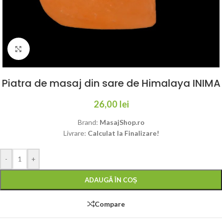
Click to enlarge
Piatra de masaj din sare de Himalaya INIMA
26,00
lei
Brand:
MasajShop.ro
Livrare:
Calculat la Finalizare!
-
+
ADAUGĂ ÎN COȘ
Compare