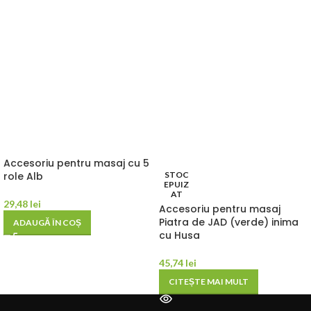
Accesoriu pentru masaj cu 5
role Alb
STOC
EPUIZ
AT
29,48
lei
Accesoriu pentru masaj
Piatra de JAD (verde) inima
ADAUGĂ ÎN COȘ
cu Husa
45,74
lei
CITEȘTE MAI MULT