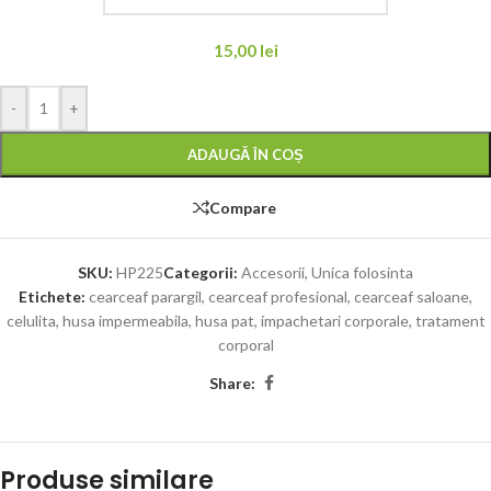
15,00
lei
-
+
ADAUGĂ ÎN COȘ
Compare
SKU:
HP225
Categorii:
Accesorii
,
Unica folosinta
Etichete:
cearceaf parargil
,
cearceaf profesional
,
cearceaf saloane
,
celulita
,
husa impermeabila
,
husa pat
,
impachetari corporale
,
tratament
corporal
Share:
Produse similare