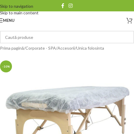
Skip to navigation
Skip to main content
MENU
Prima pagină
/
Corporate - SPA
/
Accesorii
/
Unica folosinta
-10%