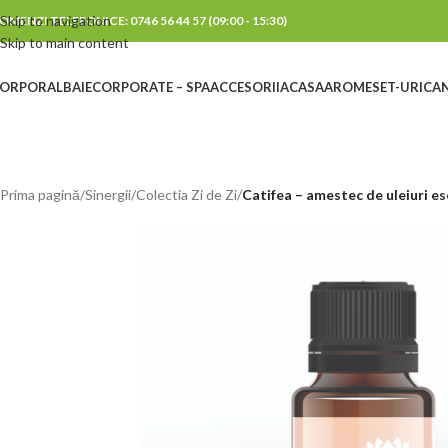
Skip to navigation
OMENZI TELEFONICE: 0746 56 44 57 (09:00 - 15:30)
Skip to main content
ORPORAL
BAIE
CORPORATE – SPA
ACCESORII
ACASA
AROME
SET-URI
CAN
Prima pagină
/
Sinergii
/
Colectia Zi de Zi
/
Catifea – amestec de uleiuri es