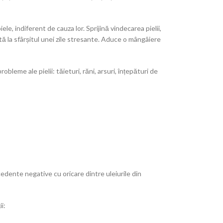
le, indiferent de cauza lor. Sprijină vindecarea pielii,
ntă la sfârșitul unei zile stresante. Aduce o mângâiere
leme ale pielii: tăieturi, răni, arsuri, înțepături de
cedente negative cu oricare dintre uleiurile din
i: