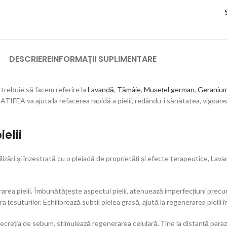
DESCRIERE
INFORMAȚII SUPLIMENTARE
 trebuie să facem referire la
Lavandă
,
Tămâie
,
Mușețel german
,
Geraniu
FEA va ajuta la refacerea rapidă a pielii, redându-i sănătatea, vigoarea 
elii
tilizări și înzestrată cu o pleiadă de proprietăți și efecte terapeutice, L
rea pielii. Îmbunătățește aspectul pielii, atenuează imperfecțiuni precum 
ra țesuturilor. Echilibrează subtil pielea grasă, ajută la regenerarea pielii î
ecreția de sebum, stimulează regenerarea celulară. Ține la distanță paraziți