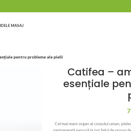
DELE MASAJ
ențiale pentru probleme ale pielii
Catifea – am
esențiale pe
7
Cel mai mare organ al corpului uman, pielea, 
permanență expusă la tot felul de provocări