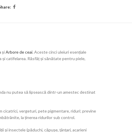
Share:
m
și
Arbore de ceai
. Aceste cinci uleiuri esențiale
și catifelarea. Răsfăț și sănătate pentru piele,
avanda nu putea să lipsească dintr-un amestec destinat
cicatrici, vergeturi, pete pigmentare, riduri; previne
mbătrânite, la ținerea ridurilor sub control.
i și insectele (păduchi, căpușe, țânțari, acarieni