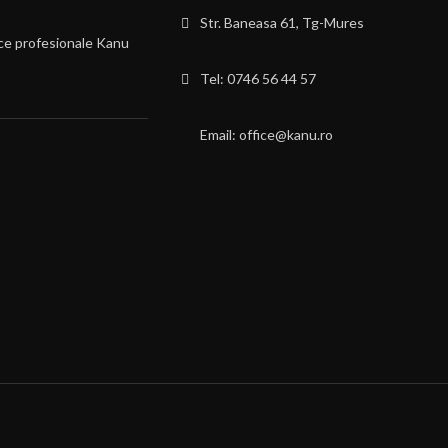
Str. Baneasa 61, Tg-Mures
ce profesionale Kanu
Tel: 0746 56 44 57
Email: office@kanu.ro