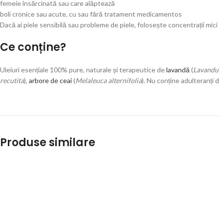
femeie însărcinată sau care alăptează
boli cronice sau acute, cu sau fără tratament medicamentos
Dacă ai piele sensibilă sau probleme de piele, folosește concentrații mici 
Ce conține?
Uleiuri esențiale 100% pure, naturale și terapeutice de
lavandă
(
Lavandul
recutita
),
arbore de ceai
(
Melaleuca alternifolia
).
Nu conține adulteranți de
Produse similare