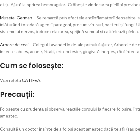
etc). Ajută la oprirea hemoragiilor. Grăbește vindecarea pielii și previne i
Mușețel German
– Se remarcă prin efectele antiinflamatorii deosebite și pr
înlăturând totodată agenții patogeni, precum virusuri, bacterii și fungi. U
sistemului nervos, induce relaxarea, sprijină somnul și catifelează pielea.
Arbore de ceai
– Colegul Lavandei în de-ale primului ajutor, Arborele de ce
insecte, abces, acnee, iritații, eritem fesier, gingivită, herpes, răni infecta
Cum se folosește:
Vezi rețeta
CATIFEA
.
Precauții:
Folosește cu prudență și observă reacțiile corpului la fiecare folosire. Î
amestec.
Consultă un doctor înainte de a folosi acest amestec dacă te afli (sau per