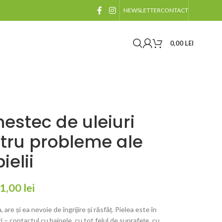
NEWSLETTER
CONTACT
0,00
LEI
estec de uleiuri
ntru probleme ale
pielii
1,00
lei
are și ea nevoie de îngrijire și răsfăț. Pielea este în
 – contactul cu hainele, cu tot felul de suprafețe, cu