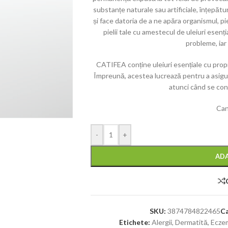
substanțe naturale sau artificiale, înțepătur
și face datoria de a ne apăra organismul, 
pielii tale cu amestecul de uleiuri esen
probleme, iar 
CATIFEA conține uleiuri esențiale cu propri
Împreună, acestea lucrează pentru a asigura 
atunci când se con
Can
-
+
ADA
SKU:
3874784822465
Ca
Etichete:
Alergii
,
Dermatită
,
Ecze