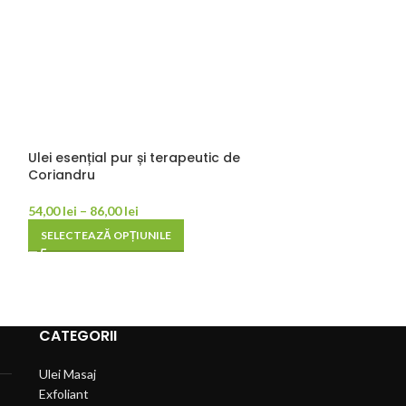
Ulei esențial pur și terapeutic de
Ulei esențial pu
Coriandru
Geranium Bou
54,00
lei
–
86,00
lei
40,00
lei
–
77,00
l
SELECTEAZĂ OPȚIUNILE
SELECTEAZĂ OP
CATEGORII
Ulei Masaj
Exfoliant