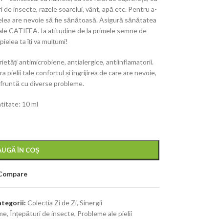
i de insecte, razele soarelui, vânt, apă etc. Pentru a-
pielea are nevoie să fie sănătoasă. Asigură sănătatea
țiale CATIFEA. Ia atitudine de la primele semne de
pielea ta îți va mulțumi!
etăți antimicrobiene, antialergice, antiinflamatorii.
pielii tale confortul și îngrijirea de care are nevoie,
fruntă cu diverse probleme.
titate: 10 ml
UGĂ ÎN COȘ
Compare
tegorii:
Colectia Zi de Zi
,
Sinergii
me
,
Înțepături de insecte
,
Probleme ale pielii