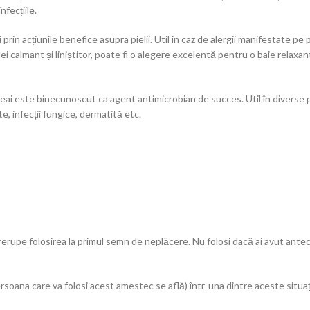
nfecțiile.
in acțiunile benefice asupra pielii. Util în caz de alergii manifestate pe pie
lei calmant și liniștitor, poate fi o alegere excelentă pentru o baie relaxa
ai este binecunoscut ca agent antimicrobian de succes. Util în diverse prob
te, infecții fungice, dermatită etc.
ntrerupe folosirea la primul semn de neplăcere. Nu folosi dacă ai avut ante
soana care va folosi acest amestec se află) într-una dintre aceste situați