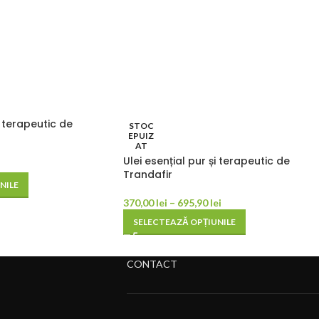
i terapeutic de
STOC
EPUIZ
AT
Ulei esențial pur și terapeutic de
Trandafir
NILE
370,00
lei
–
695,90
lei
SELECTEAZĂ OPȚIUNILE
CONTACT