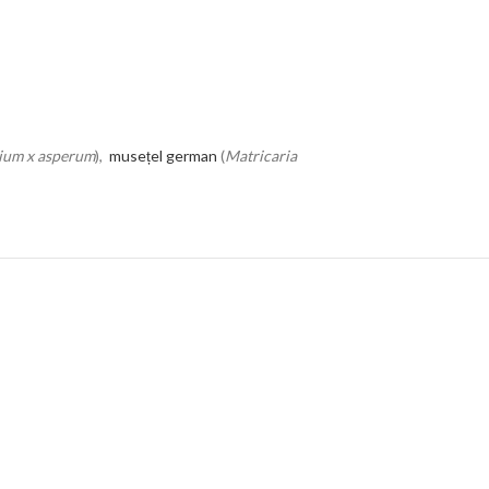
ium x asperum
),
musețel german
(
Matricaria