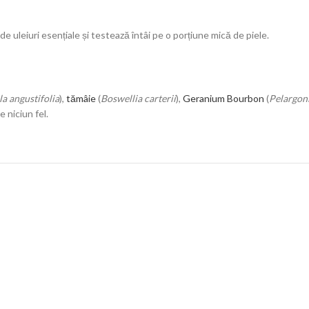
de uleiuri esențiale și testează întâi pe o porțiune mică de piele.
a angustifolia
),
tămâie
(
Boswellia carterii
),
Geranium Bourbon
(
Pelargon
 niciun fel.