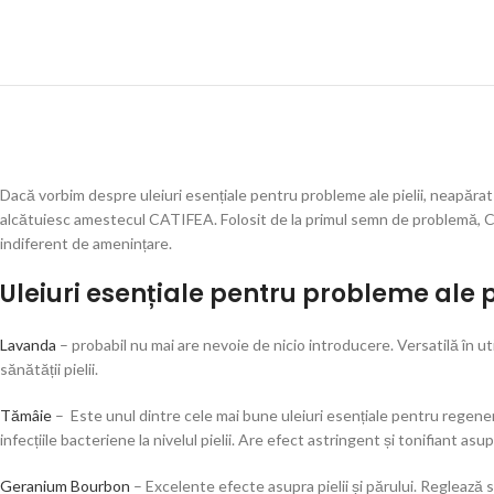
Dacă vorbim despre uleiuri esențiale pentru probleme ale pielii, neapărat
alcătuiesc amestecul CATIFEA. Folosit de la primul semn de problemă, CATI
indiferent de amenințare.
Uleiuri esențiale pentru probleme ale pi
Lavanda
– probabil nu mai are nevoie de nicio introducere. Versatilă în u
sănătății pielii.
Tămâie
– Este unul dintre cele mai bune uleiuri esențiale pentru regenera
infecțiile bacteriene la nivelul pielii. Are efect astringent și tonifiant asup
Geranium Bourbon
– Excelente efecte asupra pielii și părului. Reglează s