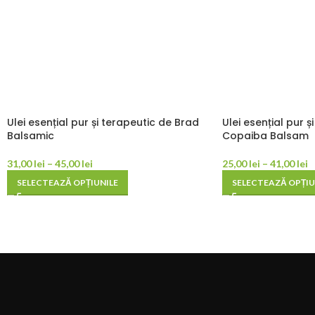
Ulei esențial pur și terapeutic de Brad
Ulei esențial pur ș
Balsamic
Copaiba Balsam
31,00
lei
–
45,00
lei
25,00
lei
–
41,00
lei
SELECTEAZĂ OPȚIUNILE
SELECTEAZĂ OPȚIU